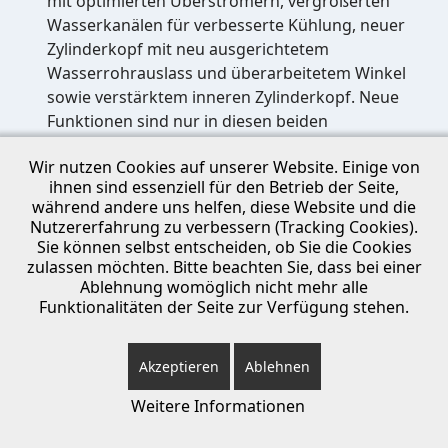
mit optimierten Überströmern, vergrößerten
Wasserkanälen für verbesserte Kühlung, neuer
Zylinderkopf mit neu ausgerichtetem
Wasserrohrauslass und überarbeitetem Winkel
sowie verstärktem inneren Zylinderkopf. Neue
Funktionen sind nur in diesen beiden
Motorgrößen verfügbar, 250 ccm und 300 ccm.
Wir nutzen Cookies auf unserer Website. Einige von
Verbesserungen am Kühlsystem: Nadelkäfigfreie
ihnen sind essenziell für den Betrieb der Seite,
Wasserpumpenbaugruppe, die für mehr Stabilität
während andere uns helfen, diese Website und die
und Haltbarkeit bei der Wellenrotation sorgt.
Nutzererfahrung zu verbessern (Tracking Cookies).
Bessere Massenverteilung: Fortschrittliche
Sie können selbst entscheiden, ob Sie die Cookies
Kurbelgehäuse optimieren die Gewichtsverteilung
zulassen möchten. Bitte beachten Sie, dass bei einer
Ablehnung womöglich nicht mehr alle
und verbessern so das Gesamthandling des
Funktionalitäten der Seite zur Verfügung stehen.
Motorrads.
Verbessertes elektrisches Startersystem: Neuer
Anlassermotor und bearbeitete Halterung, die die
Akzeptieren
Ablehnen
Zuverlässigkeit und Robustheit der Baugruppe
Weitere Informationen
erhöhen.