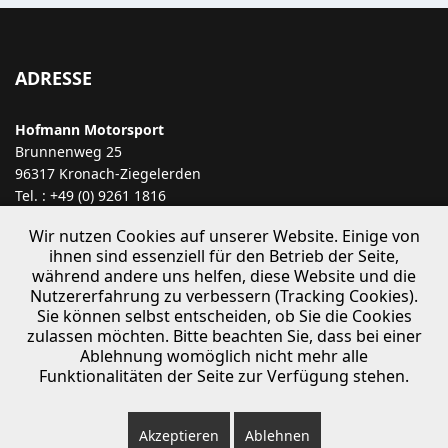
ADRESSE
Hofmann Motorsport
Brunnenweg 25
96317 Kronach-Ziegelerden
Tel. : +49 (0) 9261 1816
E-Mail:
info@hofmann-motorsport.com
Wir nutzen Cookies auf unserer Website. Einige von
ihnen sind essenziell für den Betrieb der Seite,
ÖFFNUNGSZEITEN
während andere uns helfen, diese Website und die
Nutzererfahrung zu verbessern (Tracking Cookies).
Sie können selbst entscheiden, ob Sie die Cookies
Nach telefonischer Absprache
zulassen möchten. Bitte beachten Sie, dass bei einer
+49 9261 1816
Ablehnung womöglich nicht mehr alle
Funktionalitäten der Seite zur Verfügung stehen.
Akzeptieren
Ablehnen